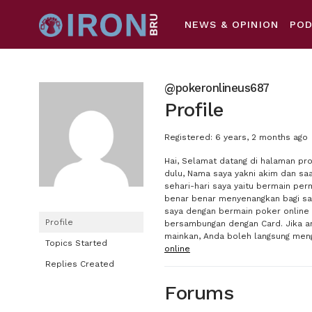
NEWS & OPINION
PO
@pokeronlineus687
Profile
Registered: 6 years, 2 months ago
Hai, Selamat datang di halaman pro
dulu, Nama saya yakni akim dan saa
sehari-hari saya yaitu bermain per
benar benar menyenangkan bagi say
saya dengan bermain poker online
Profile
bersambungan dengan Card. Jika a
mainkan, Anda boleh langsung meng
Topics Started
online
Replies Created
Forums