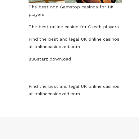
The best
non Gamstop casinos
for UK
players
The best
online casino
for Czech players
Find the
best and legal UK online casinos
at
onlinecasinozed.com
888starz download
Find the
best and legal UK online casinos
at
onlinecasinozed.com