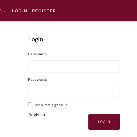
S
LOGIN
REGISTER
Login
Username:
Password:
Keep me signed in
Register
LOG IN