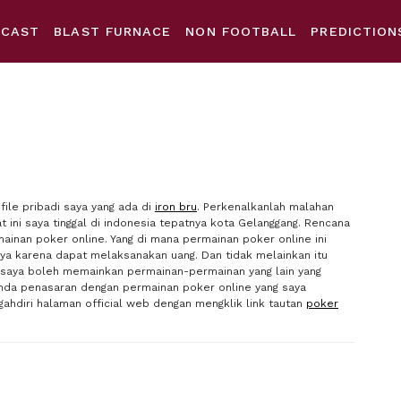
DCAST
BLAST FURNACE
NON FOOTBALL
PREDICTION
file pribadi saya yang ada di
iron bru
. Perkenalkanlah malahan
t ini saya tinggal di indonesia tepatnya kota Gelanggang. Rencana
mainan poker online. Yang di mana permainan poker online ini
a karena dapat melaksanakan uang. Dan tidak melainkan itu
 saya boleh memainkan permainan-permainan yang lain yang
nda penasaran dengan permainan poker online yang saya
ahdiri halaman official web dengan mengklik link tautan
poker